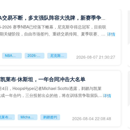
2026NBA交易不断，多支强队阵容大洗牌，新赛季争冠队出炉
5‑2026 赛季NBA已经落下帷幕，尼克斯夺得总冠军，目前联
期关键阶段，自由市场签约、重磅交易传闻、夏季联赛、新
详情
为球
NBA休赛期资讯
2026‑2027NBA前瞻
尼克斯总冠军
2026-08-07 21:30:27
凯莱布·休斯坦，一年合同冲击大名单
日，HoopsHype记者Michael Scotto透露，鹈鹕与凯莱
达成一年合约，三分投射出众的他，将在训练营争取留队机
详情
凯莱布‑休斯坦
Michael Scotto
鹈鹕签约
2026-08-04 22:08:48