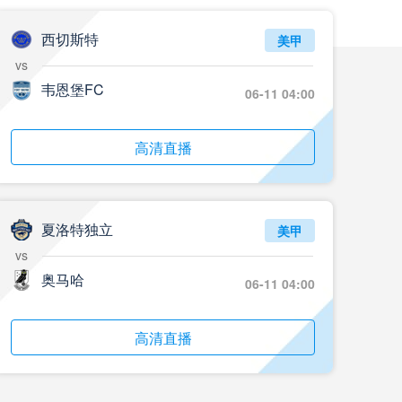
07月26日 18名小将登场！拜仁1-2德丙球队韦恩_全场录像回放
西切斯特
标签
比赛集锦
拜仁慕尼黑
美甲
vs
07月26日 AC米兰2-2凯尔特人_全场录像回放
韦恩堡FC
06-11 04:00
标签
比赛集锦
AC米兰
07月25日 云东海街道_全场录像回放
高清直播
标签
比赛录像
足球
07月25日 美的薪火_全场录像回放
夏洛特独立
美甲
标签
比赛录像
足球
vs
07月25日 藝品高國際_全场录像回放
奥马哈
06-11 04:00
标签
比赛录像
足球
高清直播
07月25日 大塘控股_全场录像回放
标签
比赛录像
足球