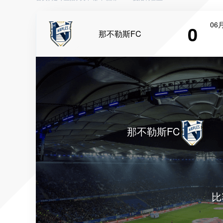
06月
0
那不勒斯FC
那不勒斯FC
比