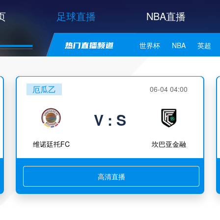
页
足球直播
NBA直播
世界杯
NBA
英超
中甲
韩K联
日职联
厄瓜乙
06-04 04:00
NBA独行侠
NBA勇士
V : S
NBA库里
NBA詹姆斯
维诺廷托FC
坎巴亚金融
高清直播