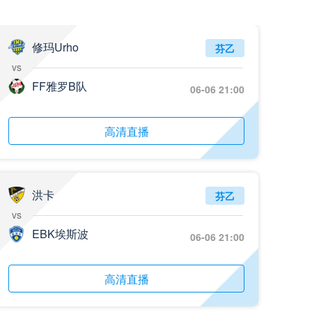
07月26日 百威·华兴_全场录像回放
标签
比赛录像
足球
修玛Urho
芬乙
vs
07月26日 中国澳门千叶_全场录像回放
FF雅罗B队
06-06 21:00
标签
比赛录像
足球
07月26日 中国香港碧波联_全场录像回放
高清直播
标签
比赛录像
足球
07月26日 肇庆立讯_全场录像回放
标签
比赛录像
足球
洪卡
芬乙
vs
07月26日 佛山维京_全场录像回放
EBK埃斯波
06-06 21:00
标签
比赛录像
足球
07月26日 友谊赛-阿尔伯特破门_全场录像回放
高清直播
标签
比赛集锦
多特蒙德