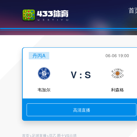
首
丹丙A
06-06 19:00
V : S
韦加尔
利森格
高清直播
>
>
首页
足球直播
芬乙 爵士VS云塔