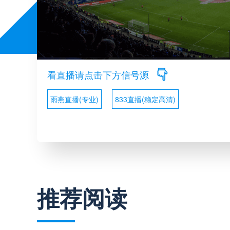
看直播请点击下方信号源
雨燕直播(专业)
833直播(稳定高清)
推荐阅读