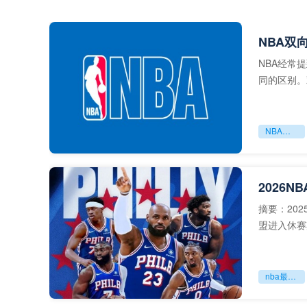
NBA双
NBA经常
同的区别。
出战季后赛
NBA双向合同
摘要：202
盟进入休赛
赛季前瞻成
nba最新新闻