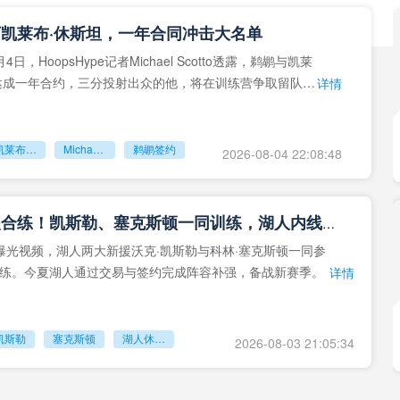
凯莱布·休斯坦，一年合同冲击大名单
日，HoopsHype记者Michael Scotto透露，鹈鹕与凯莱
达成一年合约，三分投射出众的他，将在训练营争取留队机
详情
凯莱布‑休斯坦
Michael Scotto
鹈鹕签约
2026-08-04 22:08:48
湖人新援合练！凯斯勒、塞克斯顿一同训练，湖人内线补强成型
曝光视频，湖人两大新援沃克·凯斯勒与科林·塞克斯顿一同参
练。今夏湖人通过交易与签约完成阵容补强，备战新赛季。
详情
凯斯勒
塞克斯顿
湖人休赛期引援
2026-08-03 21:05:34