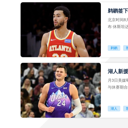
鹈鹕签下
北京时间8月4
布·休斯坦
会，
鹈鹕
月3日美媒
与休赛期合
湖人