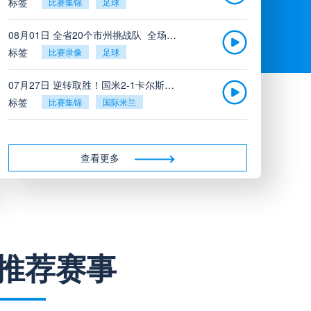
标签
比赛集锦
足球
08月01日 全省20个市州挑战队_全场录像回放
标签
比赛录像
足球
07月27日 逆转取胜！国米2-1卡尔斯鲁厄_全场录像回放
标签
比赛集锦
国际米兰
07月26日 广东凤铝_全场录像回放
标签
比赛录像
足球
查看更多
07月26日 吉图省实青年_全场录像回放
标签
比赛录像
足球
07月26日 三水强鸿轩青年_全场录像回放
推荐赛事
标签
比赛录像
足球
07月26日 广州戴拿模_全场录像回放
标签
比赛录像
足球