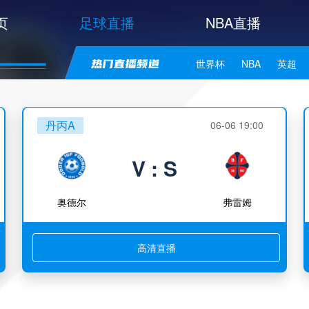
页
足球直播
NBA直播
世界杯
NBA
英超
中甲
韩K联
日职联
丹丙A
06-06 19:00
NBA独行侠
NBA勇士
V : S
NBA库里
NBA詹姆斯
奥德尔
弗雷姆
高清直播