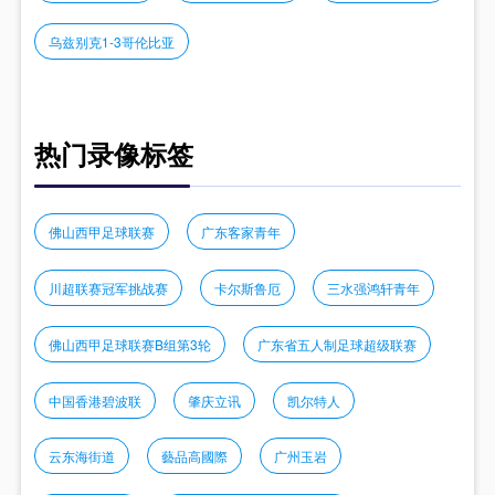
乌兹别克1-3哥伦比亚
热门录像标签
佛山西甲足球联赛
广东客家青年
川超联赛冠军挑战赛
卡尔斯鲁厄
三水强鸿轩青年
佛山西甲足球联赛B组第3轮
广东省五人制足球超级联赛
中国香港碧波联
肇庆立讯
凯尔特人
云东海街道
藝品高國際
广州玉岩