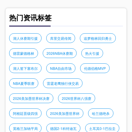
热门资讯标签
湖人休赛期引援
库里交易传闻
追梦格林回归勇士
德雷蒙德格林
2026NBA休赛期
热火引援
湖人签下塞布尔
NBA自由市场
伦德伯格MVP
NBA夏季联赛
雷霆老鹰独行侠交易
2026美加墨世界杯决赛
2026世界杯八强赛
阿根廷晋级四强
2026美加墨世界杯
哈兰德绝杀
英格兰加纳平局
德国2-1科特迪瓦
土耳其0-1巴拉圭