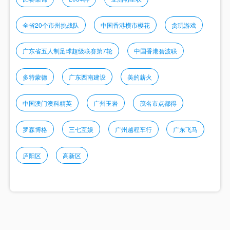
全省20个市州挑战队
中国香港横市樱花
贪玩游戏
广东省五人制足球超级联赛第7轮
中国香港碧波联
多特蒙德
广东西南建设
美的薪火
中国澳门澳科精英
广州玉岩
茂名市点都得
罗森博格
三七互娱
广州越程车行
广东飞马
庐阳区
高新区