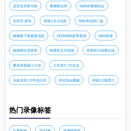
圣安东尼奥马刺
詹姆斯合同
NBA休赛期转会
吕冈茨·多特
英格兰6-4法国
NBA争冠热门盘
詹姆斯下家最新消息
2026NBA新秀表现
NBA新赛
詹姆斯生涯荣誉
刚果民主共和国
世界杯小组赛出线
摩洛哥晋级十六强
土耳其0-1巴拉圭
乌兹别克1-3哥伦比亚
伊拉克vs挪威
伊朗2-2新西兰
热门录像标签
比赛集锦
2034杯
亚洲明星联