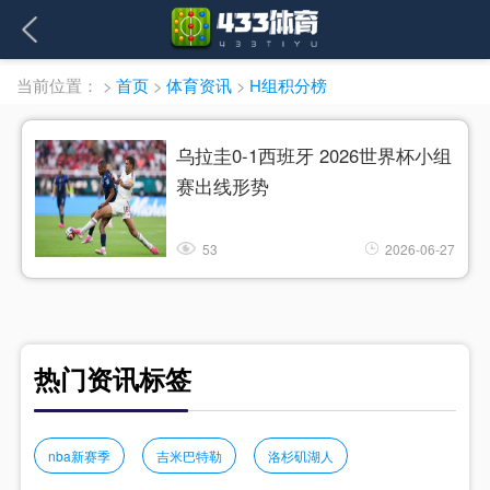
当前位置：
>
首页
>
体育资讯
>
H组积分榜
乌拉圭0-1西班牙 2026世界杯小组
赛出线形势
53
2026-06-27
热门资讯标签
nba新赛季
吉米巴特勒
洛杉矶湖人