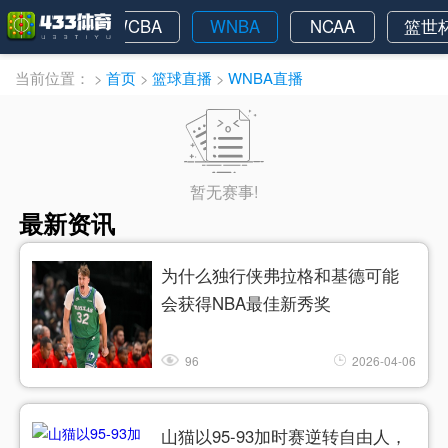
NBA
WCBA
WNBA
NCAA
篮世
当前位置：
>
首页
>
篮球直播
>
WNBA直播
暂无赛事!
最新资讯
为什么独行侠弗拉格和基德可能
会获得NBA最佳新秀奖
96
2026-04-06
山猫以95-93加时赛逆转自由人，