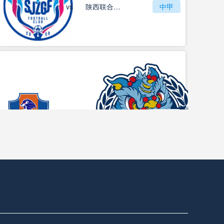
vs
石家庄功夫
陕西联合月亮泊队
中甲
梅州客家
vs
中甲
佛山