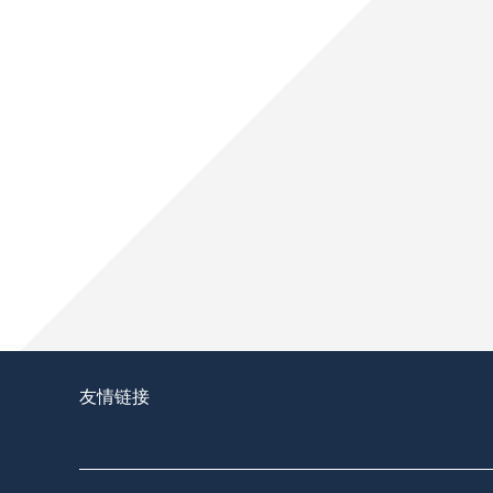
2026-27赛季NBA休赛期交易风起云涌，凯尔特人
部格局迎来巨变。
文班亚马休赛期跟随奥拉朱旺特训，打磨内
休赛期文班亚马奔赴休斯顿与奥拉朱旺合练，针对性补
季。
重磅官宣！詹姆斯2年800万底薪加盟76人，
北京时间7月24日深夜，勒布朗·詹姆斯正式宣布加
友情链接
击总冠军。