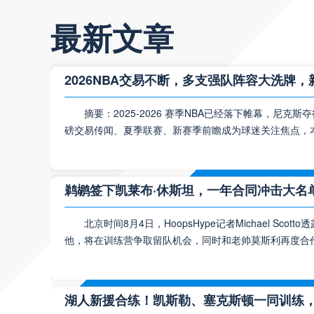
最新文章
2026NBA交易不断，多支强队阵容大洗牌
摘要：2025‑2026 赛季NBA已经落下帷幕，尼
磅交易传闻、夏季联赛、新赛季前瞻成为球迷关注焦点，本
鹈鹕签下凯莱布·休斯坦，一年合同冲击大名
北京时间8月4日，HoopsHype记者Michael S
他，将在训练营争取留队机会，同时和老帅莫斯利再度合
湖人新援合练！凯斯勒、塞克斯顿一同训练