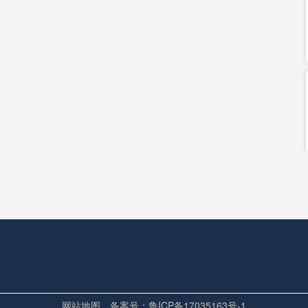
送出杰伦·布朗，交易得到保罗·乔治，塔图姆迎来全新搭档，东
NBA休赛期
凯尔特人
保罗乔治
杰伦布朗
线进攻技巧
强低位技术。续约完成后，马刺核心全力备战2026-27赛
文班亚马
奥拉朱旺
圣安东尼奥马刺
NBA休赛期
开启生涯第24季
盟费城76人，签下两年老将底薪合同，结束湖人生涯奔赴东部冲
詹姆斯加盟76人
勒布朗詹姆斯最新消息
詹姆斯合同
NBA休赛期转会
网站地图
备案号：鲁ICP备17035163号-1