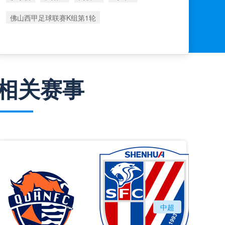
佛山西甲足球联赛K组第1轮
相关赛事
vs
青岛海牛
中超
上海