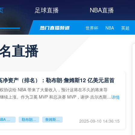
页
足球直播
NBA直播
世界杯
NBA
英超
中甲
韩K联
日职联
排名直播
NBA独行侠
NBA勇士
NBA库里
NBA詹姆斯
最高净资产（排名）：勒布朗·詹姆斯12 亿美元居首
权协议给 NBA 带来了大量收入，预计这将在不久的将来导
继续上涨。作为卫冕 MVP 和总决赛 MVP，谢伊·吉尔杰斯·
详情
近
NBA 最高净资产排名
勒布朗·詹姆斯
詹姆斯净资产
2025-09-10 14:36:15