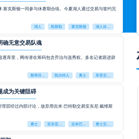
林·塞克斯顿一同参与休赛期合练。今夏湖人通过交易与签约完
湖人
凯斯勒
塞克斯顿
湖人休赛期引援
明确无意交易队魂
追逐库里，网传潜在筹码包含乔治与选秀权。多名记者跟进辟
斯蒂芬库里
凯尔特人
勇士
库里交易传闻
题成为关键阻碍
，勇士管理层经过内部讨论，放弃用吉米·巴特勒交易安东尼·戴维斯
勇士
安东尼戴维斯
吉米巴特勒
勇士交易浓眉