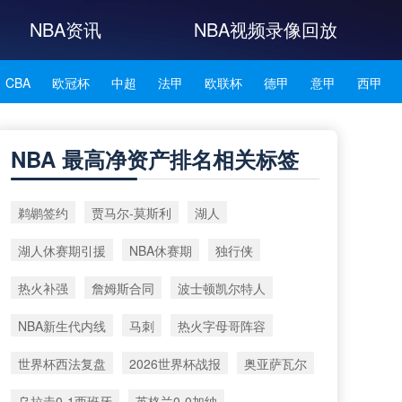
NBA资讯
NBA视频录像回放
CBA
欧冠杯
中超
法甲
欧联杯
德甲
意甲
西甲
NBA雄鹿
NBA76人
NBA森林狼
NBA凯尔特人
NBA 最高净资产排名相关标签
NBA湖人
NBA赛程
NBA科比
NBA东契奇
NBA杜兰特
鹈鹕签约
贾马尔‑莫斯利
湖人
NBA资讯
湖人休赛期引援
NBA休赛期
独行侠
热火补强
詹姆斯合同
波士顿凯尔特人
NBA新生代内线
马刺
热火字母哥阵容
世界杯西法复盘
2026世界杯战报
奥亚萨瓦尔
乌拉圭0-1西班牙
英格兰0-0加纳