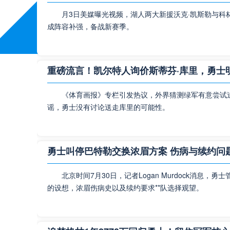
月3日美媒曝光视频，湖人两大新援沃克·凯斯勒与科
成阵容补强，备战新赛季。
重磅流言！凯尔特人询价斯蒂芬·库里，勇士
《体育画报》专栏引发热议，外界猜测绿军有意尝试
谣，勇士没有讨论送走库里的可能性。
勇士叫停巴特勒交换浓眉方案 伤病与续约问
北京时间7月30日，记者Logan Murdock消息
的设想，浓眉伤病史以及续约要求**队选择观望。