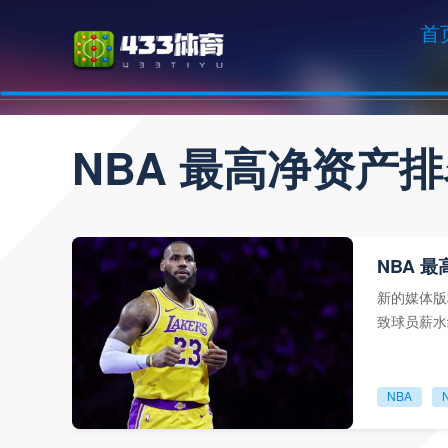
首
NBA 最高净资产
NBA 
新的媒体版
致球员薪水
亚历山大最
NBA