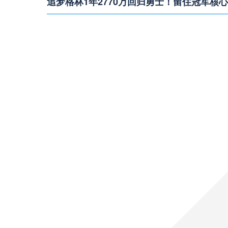
追梦格林1年2770万回归勇士！留住冠军核
NBA休赛期重磅消息，据Shams消息，德雷蒙德-
季阵容。
热火持续追求克莱·汤普森！独行侠后卫成引
NBA休赛期最新动态，迈阿密热火积极运作，将克莱
湖人官宣签下马蒂斯·塞布尔！侧翼防守迎来
洛杉矶湖人正式签约防守悍将马蒂斯·塞布尔，一年
凯尔特人重磅交易！乔治入驻波士顿，绿军