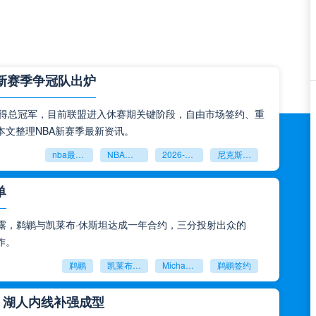
，新赛季争冠队出炉
克斯夺得总冠军，目前联盟进入休赛期关键阶段，自由市场签约、重
文整理NBA新赛季最新资讯。
nba最新新闻
NBA休赛期资讯
2026‑2027NBA前瞻
尼克斯总冠军
单
cotto透露，鹈鹕与凯莱布·休斯坦达成一年合约，三分投射出众的
作。
鹈鹕
凯莱布‑休斯坦
Michael Scotto
鹈鹕签约
，湖人内线补强成型