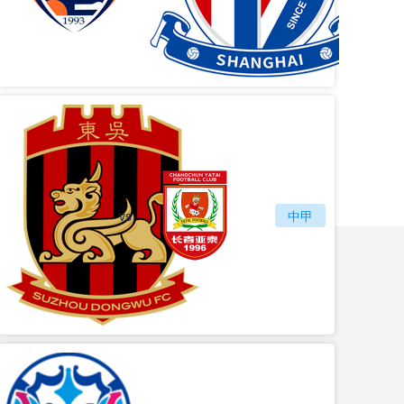
vs
苏州东吴
长春亚泰
中甲