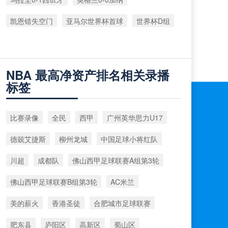
凯恩错失空门
亚马尔世界杯首球
世界杯D组
NBA 最高净资产排名相关录播
标签
比赛录像
全民
西甲
广州英华思力U17
德兢艾捷斯
柳州龙城
中国足球小将红队
川超
成都队
佛山西甲足球联赛A组第3轮
佛山西甲足球联赛B组第3轮
AC米兰
美的薪火
香港圣徒
合肥城市足球联赛
肥东县
庐阳区
高新区
蜀山区