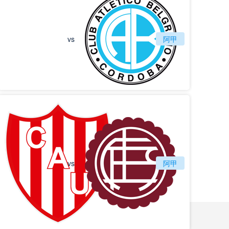
vs
阿甲
贝尔格拉诺
vs
圣塔菲联
阿甲
拉努斯