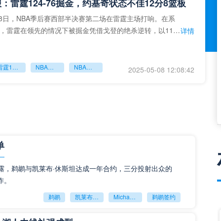
报：雷霆124-76掘金，约基奇状态不佳12分8篮板
5月8日，NBA季后赛西部半决赛第二场在雷霆主场打响。在系
，雷霆在领先的情况下被掘金凭借戈登的绝杀逆转，以119-
详情
大比
雷霆124-76掘金
NBA雷霆
NBA掘金
2025-05-08 12:08:42
NBA季后赛G4直播：雷霆VS鹈鹕，雷霆横扫对手晋级下一轮
30日上午08:30分，2023-2024NBA季后赛东部首轮G4将
VS鹈鹕，在进入第4轮比赛前雷霆已经获得3场胜利，此役如
详情
单
cotto透露，鹈鹕与凯莱布·休斯坦达成一年合约，三分投射出众的
NBA雷霆
雷霆
NBA鹈鹕
2024-04-29 15:24:33
作。
鹈鹕
凯莱布‑休斯坦
Michael Scotto
鹈鹕签约
NBA勇士vs雷霆，勇士面临5连败噩梦，库里缺阵能否扭转颓势