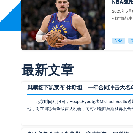
NBA战
2025年
列赛首战中
121惜败，
NBA
最新文章
北京时间4月
迎来：雷霆
鹈鹕签下凯莱布·休斯坦，一年合同冲击大名
果还
北京时间8月4日，HoopsHype记者Michael S
NBA
他，将在训练营争取留队机会，同时和老帅莫斯利再度合