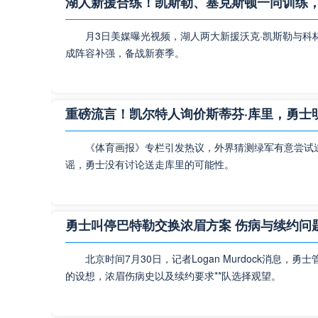
湖人新援合练！凯斯勒、塞克斯顿一同训练
两队在2
客场128
月3日美媒曝光视频，湖人两大新援沃克·凯斯勒与科
此役金州勇
成阵容补强，备战新赛季。
NBA
重磅流言！凯尔特人询价斯蒂芬·库里，勇士
NBA前
《体育画报》专栏引发热议，外界猜测绿军有意尝试
2022-
谣，勇士没有讨论送走库里的可能性。
来的是：雷霆
进行。雷
勇士叫停巴特勒交换浓眉方案 伤病与续约问
NBA
北京时间7月30日，记者Logan Murdock消息
的设想，浓眉伤病史以及续约要求**队选择观望。
NBA直
2022-2