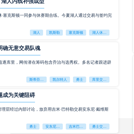
，湖人内线补强成型
天前刚刚进行了一次正面对话，最终俄克拉荷马雷霆是在
-109大胜金州勇士，取得了三连胜的同时送给了对手五连败。
详情
林·塞克斯顿一同参与休赛期合练。今夏湖人通过交易与签约完
士方面多达
湖人
凯斯勒
塞克斯顿
湖人休赛期引援
NBA勇士
NBA雷霆
勇士
2023-11-20 00:39:04
明确无意交易队魂
瞻：雷霆vs勇士，勇士队能否击溃雷霆队
追逐库里，网传潜在筹码包含乔治与选秀权。多名记者跟进辟
2023赛季NBA常规赛目前正火热进行中，本场比赛将为大家带
vs勇士，比赛将在北京时间2023年01月31日09：00分
详情
斯蒂芬库里
凯尔特人
勇士
库里交易传闻
题成为关键阻碍
NBA雷霆
NBA勇士
雷霆
2023-01-30 18:23:58
，勇士管理层经过内部讨论，放弃用吉米·巴特勒交易安东尼·戴维斯
播：篮网VS雷霆，篮网在主场重返胜轨不难
勇士
安东尼戴维斯
吉米巴特勒
勇士交易浓眉
023赛季NBA联赛将迎来：篮网VS雷霆，篮网将在主场迎接雷