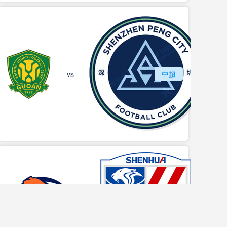
北京国安
vs
中超
深圳
vs
青岛海牛
中超
上海