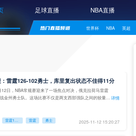
页
足球直播
NBA直播
世界杯
NBA
英超
中甲
韩K联
日职联
NBA独行侠
NBA勇士
NBA库里
NBA詹姆斯
报：雷霆126-102勇士，库里复出状态不佳得11分
11月12日，NBA常规赛迎来了一场焦点对决，俄克拉荷马雷霆
战金州勇士队。这场比赛不仅是两支西部强队之间的较量，
详情
军雷霆队
雷霆126-102勇士
雷霆
勇士
2025-11-12 15:20:27