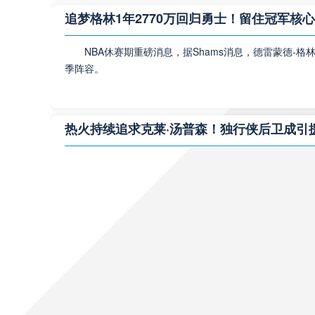
霆 ，这场
追梦格林1年2770万回归勇士！留住冠军核
霆队最
NBA休赛期重磅消息，据Shams消息，德雷蒙德-
NBA
季阵容。
NBA直
热火持续追求克莱·汤普森！独行侠后卫成引
2022-2
霆 ，这场
NBA休赛期最新动态，迈阿密热火积极运作，将克莱
队的建设
NBA
湖人官宣签下马蒂斯·塞布尔！侧翼防守迎来
洛杉矶湖人正式签约防守悍将马蒂斯·塞布尔，一年
NBA直
2022-
大家带来的是