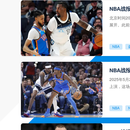
NBA战
北京时间2
展开。此前
回到主场的
NBA
NBA战
2025年5
上演，这场
赛走向的关
NBA