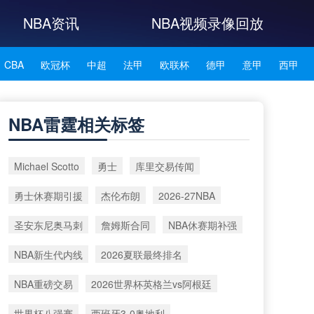
NBA资讯
NBA视频录像回放
CBA
欧冠杯
中超
法甲
欧联杯
德甲
意甲
西甲
NBA雄鹿
NBA76人
NBA森林狼
NBA凯尔特人
NBA雷霆相关标签
NBA湖人
NBA赛程
NBA科比
NBA东契奇
NBA杜兰特
Michael Scotto
勇士
库里交易传闻
NBA资讯
勇士休赛期引援
杰伦布朗
2026-27NBA
圣安东尼奥马刺
詹姆斯合同
NBA休赛期补强
NBA新生代内线
2026夏联最终排名
NBA重磅交易
2026世界杯英格兰vs阿根廷
世界杯八强赛
西班牙3-0奥地利