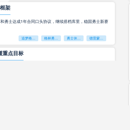
比赛将在北京时间1月16日上午07:00在巴克莱中心进行，雷
详情
心框架
格林和勇士达成1年合同口头协议，继续搭档库里，稳固勇士新赛
NBA篮网
NBA雷霆
篮网
2023-01-15 18:38:25
追梦格林回归勇士
格林勇士合同
勇士休赛期引援
德雷蒙德格林
播：公牛VS雷霆，公牛雷霆出击谁能笑到最后
援重点目标
023赛季NBA联赛将迎来：公牛VS雷霆，公牛将在主场迎接雷
比赛将在北京时间1月14日上午09:00在联合中心进行，雷霆
详情
·汤普森列为补强首选，球队评估交易与买断两种引援方案。
克莱汤普森
热火引援
独行侠
NBA休赛期
NBA 公牛
NBA雷霆
公牛
2023-01-13 18:21:55
补强
合同锁定两届最佳防守二阵球员，新赛季外线防守实力升级。
播：76人vs雷霆，76人能否冲击三连胜
湖人签下塞布尔
马蒂斯·塞布尔
洛杉矶湖人
湖人休赛期引援
2023赛季NBA常规赛的比赛将继续火热进行中，本场比赛将为
：76人vs雷霆，比赛将在北京时间2023年01月13日
详情