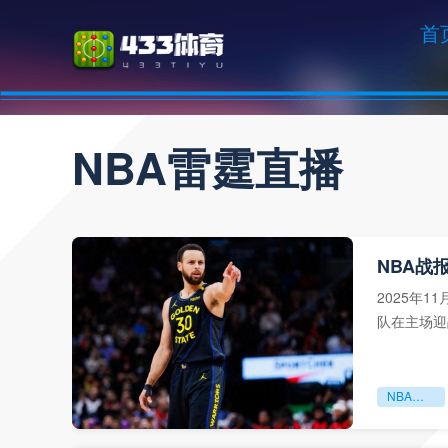
首
NBA雷霆直播
NBA战
2025年
队在主场迎
更是卫冕冠
NBA战报