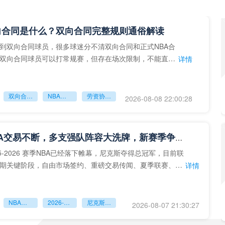
向合同是什么？双向合同完整规则通俗解读
提到双向合同球员，很多球迷分不清双向合同和正式NBA合
双向合同球员可以打常规赛，但存在场次限制，不能直接
详情
。
双向合同规则
NBA发展联盟
劳资协议科普
2026-08-08 22:00:28
2026NBA交易不断，多支强队阵容大洗牌，新赛季争冠队出炉
5‑2026 赛季NBA已经落下帷幕，尼克斯夺得总冠军，目前联
期关键阶段，自由市场签约、重磅交易传闻、夏季联赛、新
详情
为球
NBA休赛期资讯
2026‑2027NBA前瞻
尼克斯总冠军
2026-08-07 21:30:27