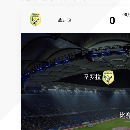
06月
0
圣罗拉
圣罗拉
比