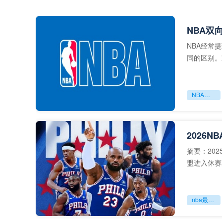
NBA双
NBA经常
同的区别。
出战季后赛
NBA双向合同
摘要：202
盟进入休赛
赛季前瞻成
nba最新新闻