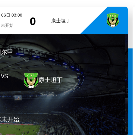
06日 03:00
0
康士坦丁
未开始
阿尔甲
VS
康士坦丁
赛未开始