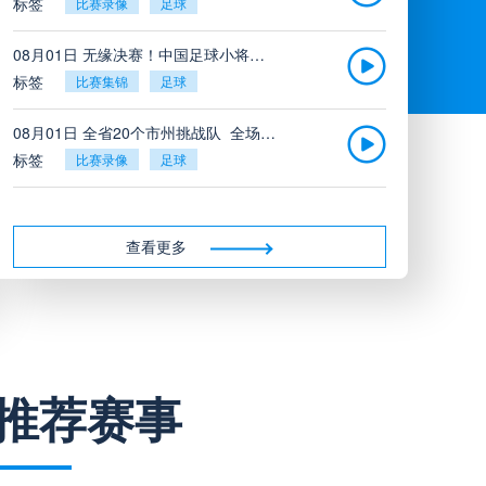
标签
比赛录像
足球
08月01日 无缘决赛！中国足球小将红队0-2亚洲明星联，后者决赛战杭州足管
标签
比赛集锦
足球
08月01日 全省20个市州挑战队_全场录像回放
标签
比赛录像
足球
07月27日 逆转取胜！国米2-1卡尔斯鲁厄_全场录像回放
标签
比赛集锦
国际米兰
查看更多
07月26日 广东凤铝_全场录像回放
标签
比赛录像
足球
07月26日 吉图省实青年_全场录像回放
推荐赛事
标签
比赛录像
足球
07月26日 三水强鸿轩青年_全场录像回放
标签
比赛录像
足球