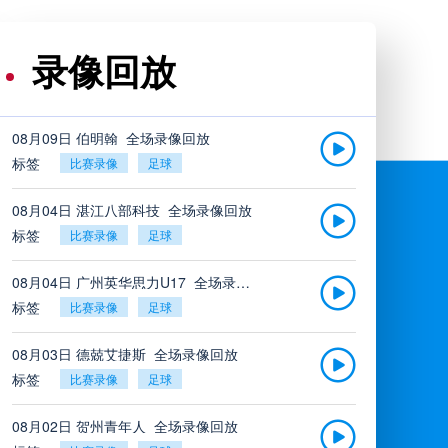
录像回放
08月09日 伯明翰_全场录像回放
标签
比赛录像
足球
08月04日 湛江八部科技_全场录像回放
标签
比赛录像
足球
08月04日 广州英华思力U17_全场录像回放
标签
比赛录像
足球
08月03日 德兢艾捷斯_全场录像回放
标签
比赛录像
足球
08月02日 贺州青年人_全场录像回放