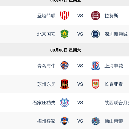
圣塔菲联
VS
拉努斯
北京国安
VS
深圳新鹏城
08月08日 星期六
青岛海牛
VS
上海申花
苏州东吴
VS
长春亚泰
石家庄功夫
VS
陕西联合月
梅州客家
VS
佛山南狮