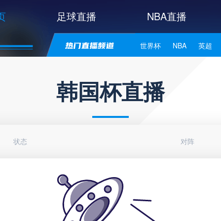
页
足球直播
NBA直播
世界杯
NBA
英超
中甲
韩K联
日职联
韩国杯直播
NBA独行侠
NBA勇士
NBA库里
NBA詹姆斯
状态
对阵