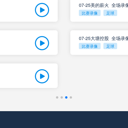
07-25美的薪火_全场录
比赛录像
足球
塔勒瑞斯
VS
拉努斯
圣洛伦索
VS
飓风队
07-25大塘控股_全场录
比赛录像
足球
罗萨里奥中央
VS
阿尔多斯维
科尔多瓦学院
VS
甘拿斯亚门
门多萨独立
VS
里奥夸尔托
阿根廷独立
VS
普拉腾斯
拉普拉塔体操
VS
巴拉卡斯中