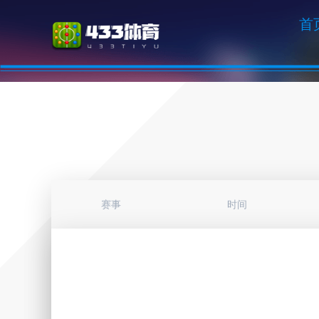
首
赛事
时间