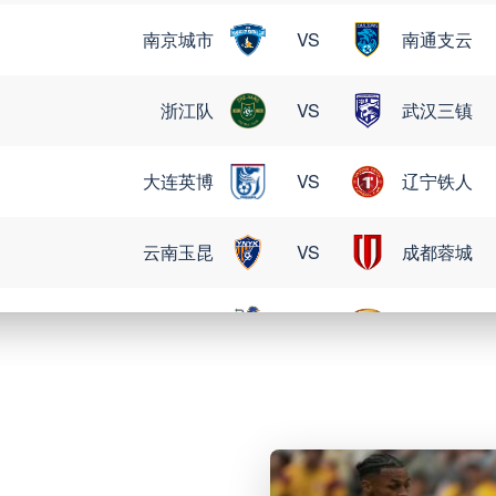
南京城市
VS
南通支云
浙江队
VS
武汉三镇
大连英博
VS
辽宁铁人
云南玉昆
VS
成都蓉城
定南赣联
VS
大连鲲城
08月09日 星期日
格雷米奥
VS
圣保罗