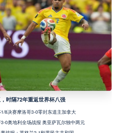
高清直播
高清直播
高清直播
高清直播
高清直播
亚，时隔72年重返世界杯八强
球俱乐部
高清直播
杯1/8决赛摩洛哥3-0零封东道主加拿大
高清直播
牙3-0奥地利全场战报 奥亚萨瓦尔独中两元
16决赛战报：英格兰2-1刚果民主共和国