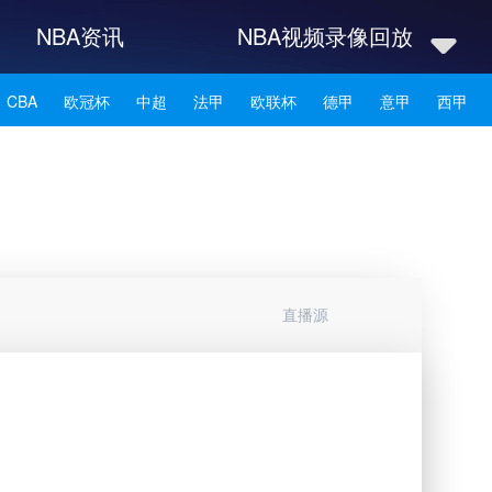
NBA资讯
NBA视频录像回放
CBA
欧冠杯
中超
法甲
欧联杯
德甲
意甲
西甲
NBA雄鹿
NBA76人
NBA森林狼
NBA凯尔特人
NBA湖人
NBA赛程
NBA科比
NBA东契奇
NBA杜兰特
NBA资讯
直播源