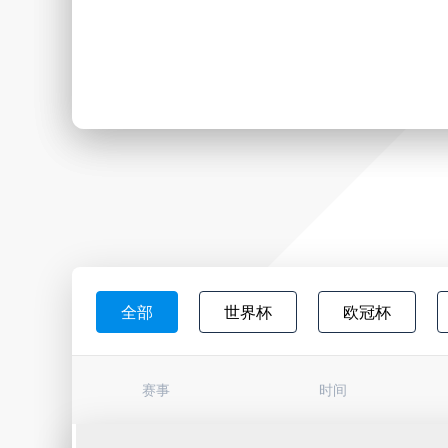
全部
世界杯
欧冠杯
日职联
韩K联
墨西超
赛事
时间
巴西杯
亚冠杯
荷甲