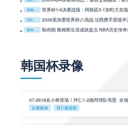
中超
19:35
世界杯1/4决赛战报：阿根廷3-1加时力克
阿根廷3-1瑞士
2026美加墨世界杯八强战 法西携手晋级半
2026世界杯
中超
20:00
勒布朗·詹姆斯生涯成就盘点 NBA历史传
勒布朗詹姆斯
巴西甲
22:00
查看更多
韩国杯录像
巴西甲
03:00
巴西甲
03:00
比赛集锦
拜仁慕尼黑
阿甲
04:00
阿甲
04:00