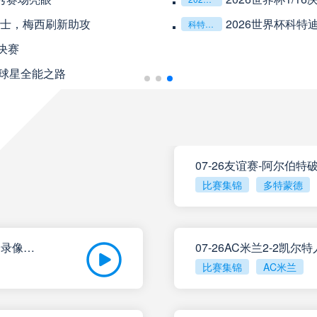
重庆铜梁龙
VS
上海海港
瑞士，梅西刷新助攻
2026世界杯科特
科特迪瓦vs挪威
决赛
山东泰山
VS
天津津门虎
奇球星全能之路
克鲁塞罗
VS
米拉索
08月10日 星期一
07-26友谊赛-阿尔伯
巴伊亚
VS
瓦斯科达伽
比赛集锦
多特蒙德
帕尔梅拉斯
VS
巴西国际
07-2618名小将登场！拜仁1-2德丙球队韦恩_全场录像回放
07-26AC米兰2-2凯
比赛集锦
AC米兰
圣塔菲联
VS
科尔多瓦中
泰格雷
VS
河床