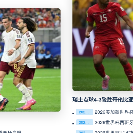
瑞模贝雷
VS
米内罗竞技
科里蒂巴
VS
沙佩科恩斯
博塔弗戈
VS
弗鲁米嫩塞
延边龙鼎
VS
深圳青年人
河南队
VS
青岛西海岸
瑞士点球4-3险胜哥伦比
无锡吴钩
VS
宁波职业足
2026美加墨世界
2026美加墨世界杯
广州豹
VS
广西恒宸
2026世界杯西班
2026世界杯
新秀赛场亮眼
2026世界杯1/
2026世界杯