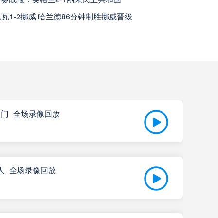
高清直播
迪瓦1-2挪威 哈兰德86分钟制胜挪威晋级
高清直播
高清直播
查看更多
特破门_全场录像回放
马
高清直播
高清直播
尔特人_全场录像回放
07-
央SDE
高清直播
比赛
高清直播