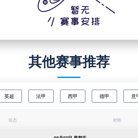
其他赛事推荐
英超
法甲
西甲
德甲
意
澳超
中甲
欧联杯
日职乙
状态
对阵
俄超
阿甲
芬超
挪甲
足
08月07日 星期五