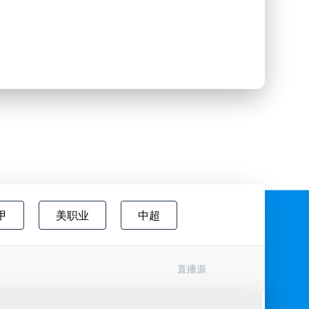
甲
美职业
中超
欧国联
巴西甲
瑞典超
直播源
协杯
挪超
国际友谊