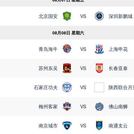
北京国安
VS
深圳新鹏城
08月08日 星期六
青岛海牛
VS
上海申花
苏州东吴
VS
长春亚泰
石家庄功夫
VS
陕西联合月
梅州客家
VS
佛山南狮
南京城市
VS
南通支云