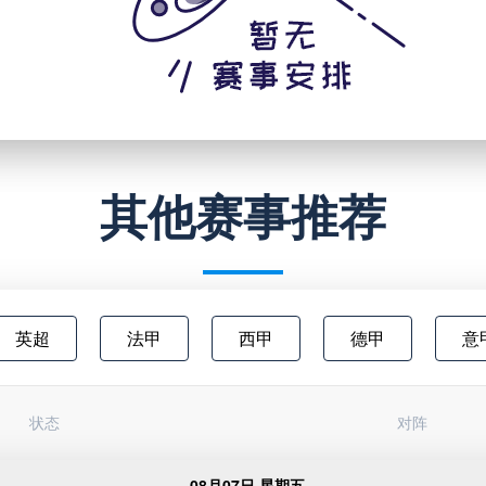
其他赛事推荐
英超
法甲
西甲
德甲
意
澳超
中甲
欧联杯
日职乙
状态
对阵
俄超
阿甲
芬超
挪甲
足
08月07日 星期五