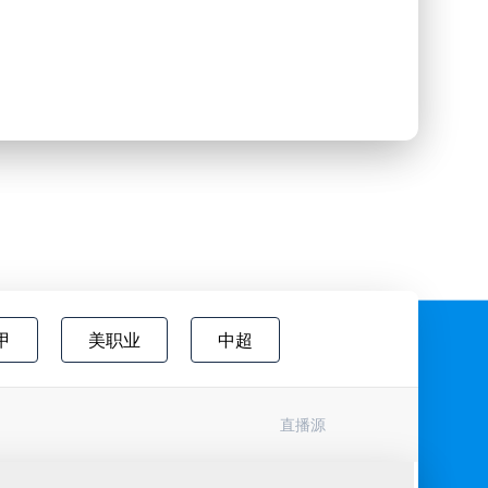
甲
美职业
中超
欧国联
巴西甲
瑞典超
直播源
协杯
挪超
国际友谊