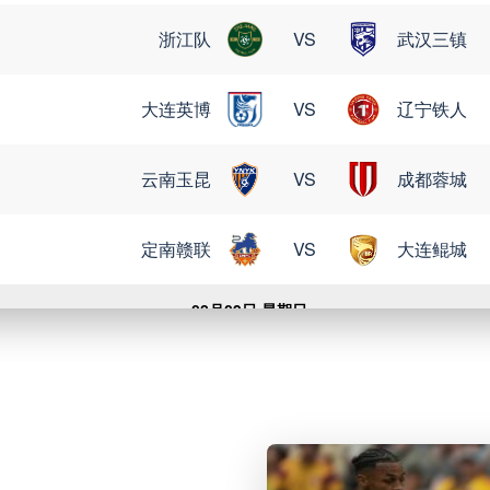
浙江队
VS
武汉三镇
大连英博
VS
辽宁铁人
云南玉昆
VS
成都蓉城
定南赣联
VS
大连鲲城
08月09日 星期日
格雷米奥
VS
圣保罗
瑞模贝雷
VS
米内罗竞技