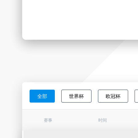
全部
世界杯
欧冠杯
日职联
韩K联
墨西超
赛事
时间
巴西杯
亚冠杯
荷甲