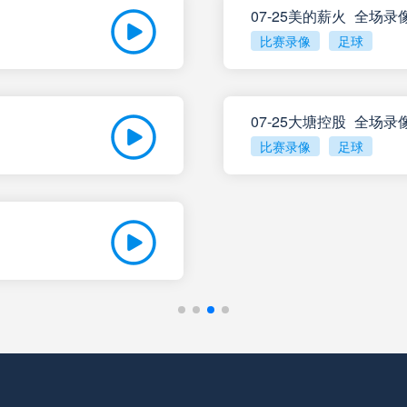
07-25美的薪火_全场录
比赛录像
足球
圣洛伦索
VS
飓风队
罗萨里奥中央
VS
阿尔多斯维
07-25大塘控股_全场录
比赛录像
足球
科尔多瓦学院
VS
甘拿斯亚门
门多萨独立
VS
里奥夸尔托
阿根廷独立
VS
普拉腾斯
拉普拉塔体操
VS
巴拉卡斯中
利斯特雷
VS
拉普拉塔大