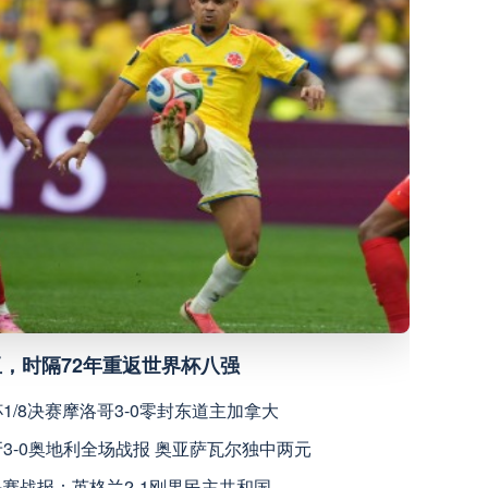
高清直播
高清直播
高清直播
高清直播
球俱乐部
高清直播
亚，时隔72年重返世界杯八强
高清直播
杯1/8决赛摩洛哥3-0零封东道主加拿大
高清直播
牙3-0奥地利全场战报 奥亚萨瓦尔独中两元
16决赛战报：英格兰2-1刚果民主共和国