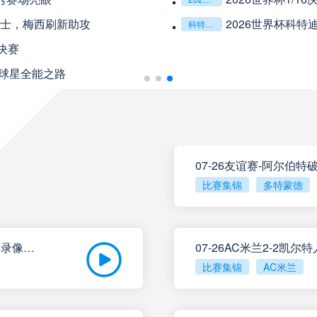
山东泰山
VS
天津津门虎
瑞士，梅西刷新助攻
2026世界杯科特
科特迪瓦vs挪威
决赛
克鲁塞罗
VS
米拉索
奇球星全能之路
08月10日 星期一
巴伊亚
VS
瓦斯科达伽
07-26友谊赛-阿尔伯
帕尔梅拉斯
VS
巴西国际
比赛集锦
多特蒙德
圣塔菲联
VS
科尔多瓦中
07-2618名小将登场！拜仁1-2德丙球队韦恩_全场录像回放
07-26AC米兰2-2凯
比赛集锦
AC米兰
泰格雷
VS
河床
塔勒瑞斯
VS
拉努斯