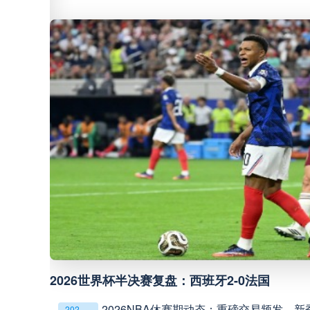
巴西甲
07:30
巴西甲
08:00
中甲
18:00
中超
19:00
中甲
19:00
中甲
19:30
中超
19:35
2026世界杯半决赛复盘：西班牙2-0法国
格局
2026NBA休赛期动态：重磅交易频发，
2026NBA休赛期