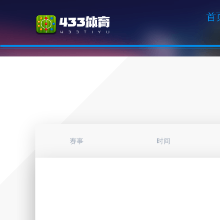
首
赛事
时间