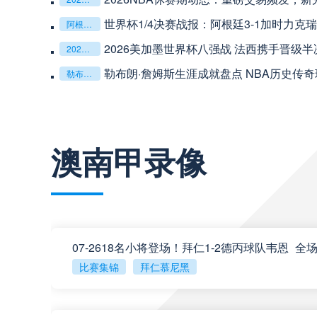
中超
20:00
世界杯1/4决赛战报：阿根廷3-1加时力克
阿根廷3-1瑞士
2026美加墨世界杯八强战 法西携手晋级半
2026世界杯
巴西甲
22:00
勒布朗·詹姆斯生涯成就盘点 NBA历史传
勒布朗詹姆斯
查看更多
巴西甲
03:00
澳南甲录像
巴西甲
03:00
阿甲
04:00
比赛集锦
拜仁慕尼黑
阿甲
04:00
阿甲
04:00