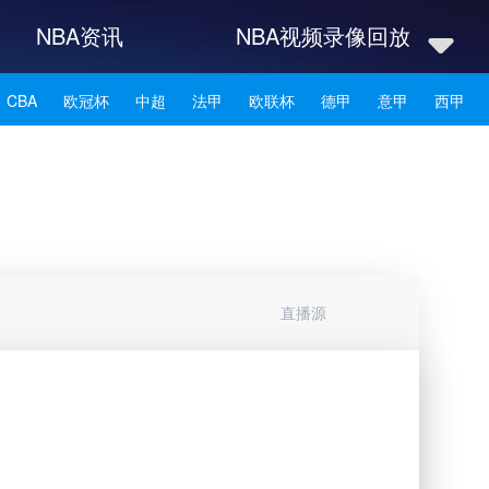
NBA资讯
NBA视频录像回放
CBA
欧冠杯
中超
法甲
欧联杯
德甲
意甲
西甲
NBA雄鹿
NBA76人
NBA森林狼
NBA凯尔特人
NBA湖人
NBA赛程
NBA科比
NBA东契奇
NBA杜兰特
NBA资讯
直播源