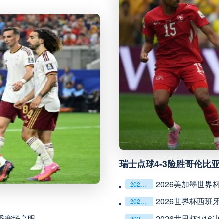
科里蒂巴
VS
沙佩科恩斯
博塔弗戈
VS
弗鲁米嫩塞
延边龙鼎
VS
深圳青年人
河南队
VS
青岛西海岸
无锡吴钩
VS
宁波职业足
瑞士点球4-3险胜哥伦比
广州豹
VS
广西恒宸
2026美加墨世界
2026美加墨世界杯
重庆铜梁龙
VS
上海海港
2026世界杯西班
2026世界杯
新秀赛场亮眼
2026世界杯1/
2026世界杯