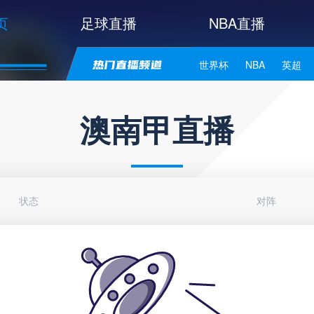
页
足球直播
NBA直播
世界杯
NBA
英超
中甲
韩K联
日职联
澳南甲直播
NBA独行侠
NBA勇士
NBA库里
NBA詹姆斯
状态
对阵