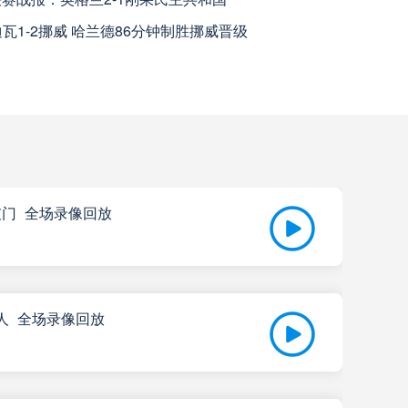
高清直播
迪瓦1-2挪威 哈兰德86分钟制胜挪威晋级
高清直播
查看更多
马
高清直播
特破门_全场录像回放
高清直播
央SDE
高清直播
尔特人_全场录像回放
07-
高清直播
比赛
高清直播