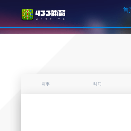
首
赛事
时间