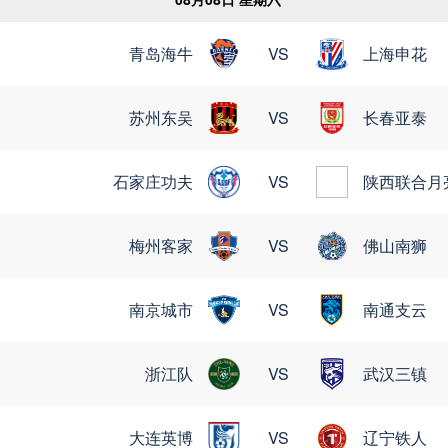
青岛海牛
VS
上海申花
苏州东吴
VS
长春亚泰
石家庄功夫
VS
陕西联合月
梅州客家
VS
佛山南狮
南京城市
VS
南通支云
浙江队
VS
武汉三镇
大连英博
VS
辽宁铁人