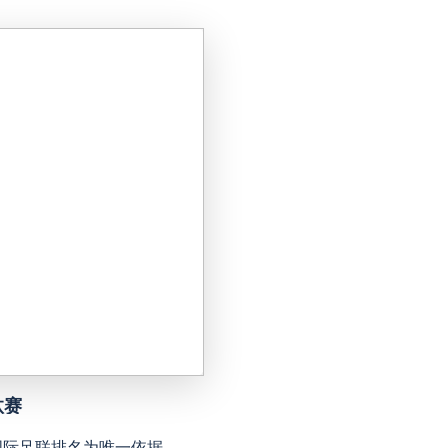
延边龙鼎
VS
深圳青年人
河南队
VS
青岛西海岸
无锡吴钩
VS
宁波职业足
广州豹
VS
广西恒宸
重庆铜梁龙
VS
上海海港
山东泰山
VS
天津津门虎
汰赛
克鲁塞罗
VS
米拉索
国际足联排名为唯一依据