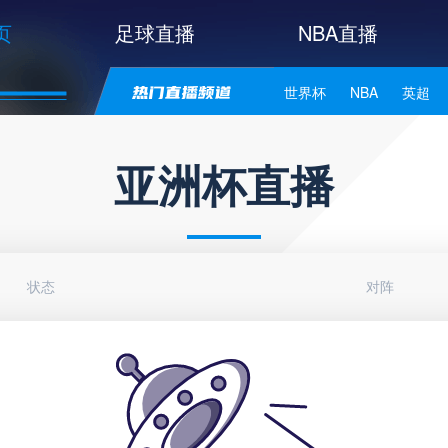
页
足球直播
NBA直播
世界杯
NBA
英超
中甲
韩K联
日职联
亚洲杯直播
NBA独行侠
NBA勇士
NBA库里
NBA詹姆斯
状态
对阵