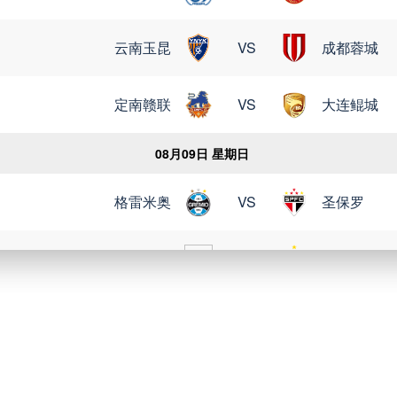
云南玉昆
VS
成都蓉城
定南赣联
VS
大连鲲城
08月09日 星期日
格雷米奥
VS
圣保罗
瑞模贝雷
VS
米内罗竞技
科里蒂巴
VS
沙佩科恩斯
博塔弗戈
VS
弗鲁米嫩塞