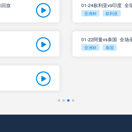
像回放
罗萨里奥中央
VS
01-24叙利亚vs印度_
阿尔多斯维
亚洲杯
叙利亚
科尔多瓦学院
VS
甘拿斯亚门
01-22阿曼vs泰国_全
门多萨独立
VS
里奥夸尔托
亚洲杯
泰国
阿根廷独立
VS
普拉腾斯
拉普拉塔体操
VS
巴拉卡斯中
利斯特雷
VS
拉普拉塔大
防卫者
VS
纽维尔老男