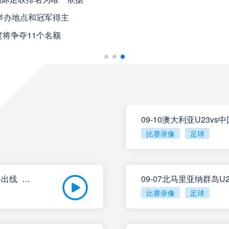
08月10日 星期一
举办地点和冠军得主
将争夺11个名额
巴伊亚
VS
瓦斯科达伽
帕尔梅拉斯
VS
巴西国际
圣塔菲联
VS
科尔多瓦中
09-10澳大利亚U23v
比赛录像
足球
泰格雷
VS
河床
塔勒瑞斯
VS
拉努斯
09-10进军U23亚洲杯！U22国足0-0澳大利亚携手出线_全场录像回放
09-07北马里亚纳群岛U
比赛录像
足球
圣洛伦索
VS
飓风队