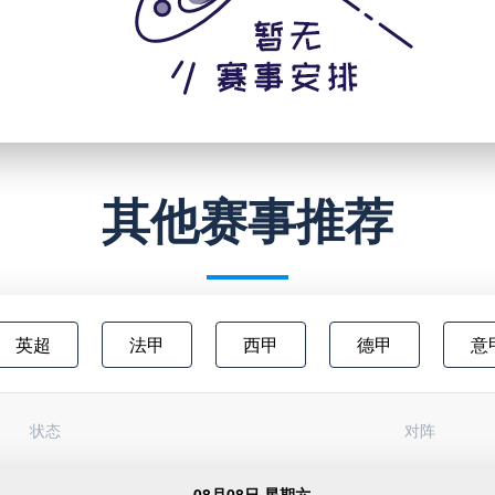
其他赛事推荐
英超
法甲
西甲
德甲
意
澳超
中甲
欧联杯
日职乙
状态
对阵
俄超
阿甲
芬超
挪甲
足
08月08日 星期六