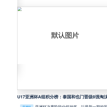
中甲
18:00
中超
19:00
中甲
19:00
中甲
19:30
中超
19:35
中超
20:00
U17亚洲杯A组积分榜：泰国和也门晋级8强淘
巴西甲
22:00
亚洲杯决赛阶段分组抽签，以最新一期的
亚洲杯