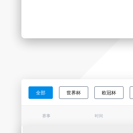
全部
世界杯
欧冠杯
日职联
韩K联
墨西超
赛事
时间
巴西杯
亚冠杯
荷甲