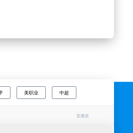
甲
美职业
中超
欧国联
巴西甲
瑞典超
直播源
协杯
挪超
国际友谊