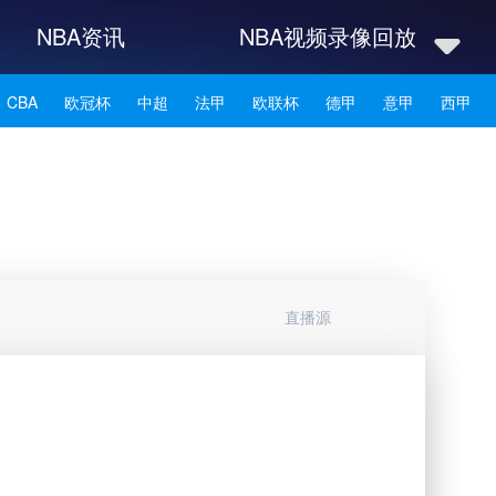
NBA资讯
NBA视频录像回放
CBA
欧冠杯
中超
法甲
欧联杯
德甲
意甲
西甲
NBA雄鹿
NBA76人
NBA森林狼
NBA凯尔特人
NBA湖人
NBA赛程
NBA科比
NBA东契奇
NBA杜兰特
NBA资讯
直播源