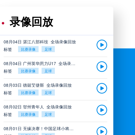
录像回放
08月04日 湛江八部科技_全场录像回放
标签
比赛录像
足球
08月04日 广州英华思力U17_全场录像回放
标签
比赛录像
足球
08月03日 德兢艾捷斯_全场录像回放
标签
比赛录像
足球
08月02日 贺州青年人_全场录像回放
标签
比赛录像
足球
08月01日 无缘决赛！中国足球小将红队0-2亚洲明星联，后者决赛战杭州足管