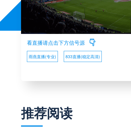
看直播请点击下方信号源
雨燕直播(专业)
833直播(稳定高清)
推荐阅读