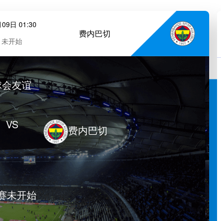
09日 01:30
费内巴切
未开始
球会友谊
VS
费内巴切
赛未开始