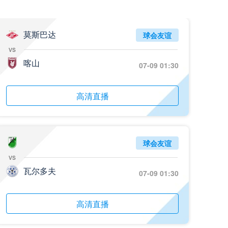
07月26日 百威·华兴_全场录像回放
标签
比赛录像
足球
莫斯巴达
球会友谊
vs
07月26日 中国澳门千叶_全场录像回放
喀山
07-09 01:30
标签
比赛录像
足球
07月26日 中国香港碧波联_全场录像回放
高清直播
标签
比赛录像
足球
07月26日 肇庆立讯_全场录像回放
标签
比赛录像
足球
球会友谊
vs
07月26日 佛山维京_全场录像回放
瓦尔多夫
07-09 01:30
标签
比赛录像
足球
07月26日 友谊赛-阿尔伯特破门_全场录像回放
高清直播
标签
比赛集锦
多特蒙德