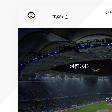
07月
阿德米拉
阿德米拉
比