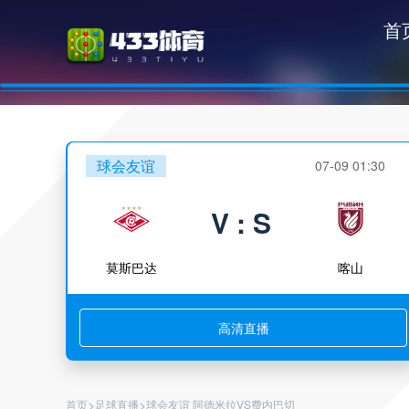
首
球会友谊
07-09 01:30
V : S
莫斯巴达
喀山
高清直播
>
>
首页
足球直播
球会友谊 阿德米拉VS费内巴切