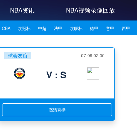
NBA资讯
NBA视频录像回放
CBA
欧冠杯
中超
法甲
欧联杯
德甲
意甲
西甲
NBA雄鹿
NBA76人
NBA森林狼
NBA凯尔特人
球会友谊
07-09 02:00
NBA湖人
NBA赛程
NBA科比
NBA东契奇
NBA杜兰特
V : S
NBA资讯
高清直播