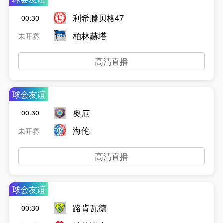
利希滕贝格47
00:30
柏林赫塔
未开赛
高清直播
球会友谊
奥厄
00:30
海伦
未开赛
高清直播
球会友谊
路肯瓦德
00:30