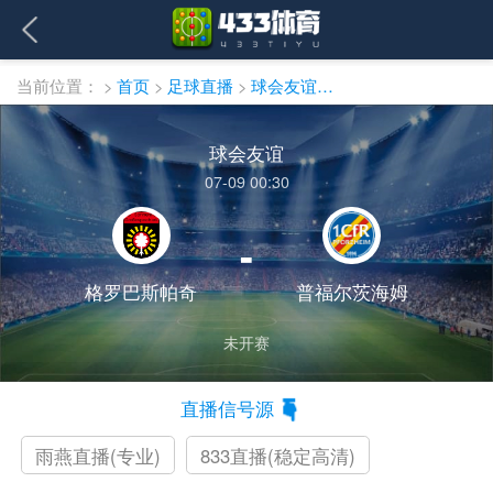
当前位置：
>
首页
>
足球直播
>
球会友谊直播
球会友谊
07-09 00:30
-
格罗巴斯帕奇
普福尔茨海姆
未开赛
直播信号源
雨燕直播(专业)
833直播(稳定高清)