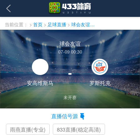
当前位置：
>
首页
>
足球直播
>
球会友谊直播
球会友谊
07-09 00:30
-
安高维斯马
罗斯托克
未开赛
直播信号源
雨燕直播(专业)
833直播(稳定高清)