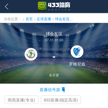
当前位置：
>
首页
>
足球直播
>
球会友谊直播
球会友谊
07-11 01:00
-
罗格尼兹
未开赛
直播信号源
雨燕直播(专业)
833直播(稳定高清)