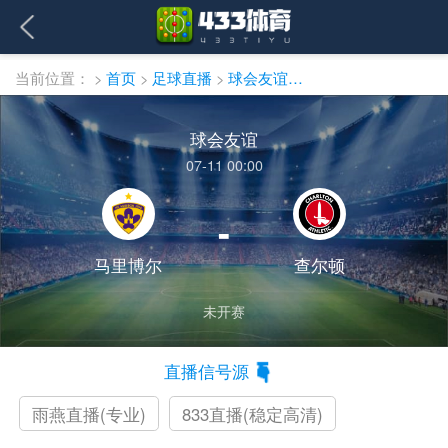
当前位置：
>
首页
>
足球直播
>
球会友谊直播
球会友谊
07-11 00:00
-
马里博尔
查尔顿
未开赛
直播信号源
雨燕直播(专业)
833直播(稳定高清)