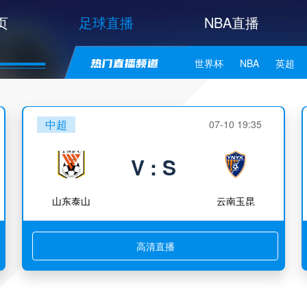
页
足球直播
NBA直播
世界杯
NBA
英超
中甲
韩K联
日职联
中超
07-10 19:35
NBA独行侠
NBA勇士
V : S
NBA库里
NBA詹姆斯
山东泰山
云南玉昆
高清直播