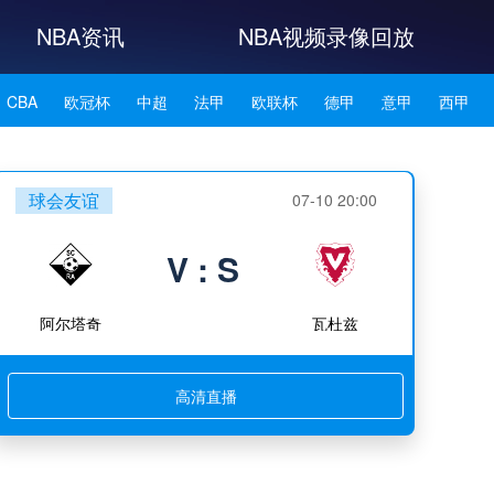
NBA资讯
NBA视频录像回放
CBA
欧冠杯
中超
法甲
欧联杯
德甲
意甲
西甲
NBA雄鹿
NBA76人
NBA森林狼
NBA凯尔特人
球会友谊
07-10 20:00
NBA湖人
NBA赛程
NBA科比
NBA东契奇
NBA杜兰特
V : S
NBA资讯
阿尔塔奇
瓦杜兹
高清直播