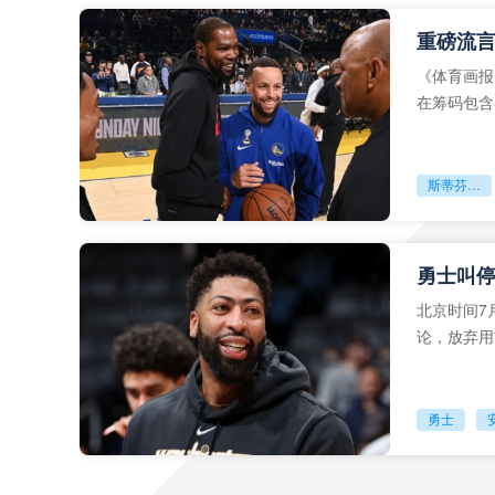
《体育画报
在筹码包含
的可能性。
斯蒂芬库里
北京时间7月
论，放弃用
约要求**
勇士