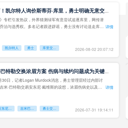
重磅流言！凯尔特人询价斯蒂芬·库里，勇士明确无意交易队魂
》专栏引发热议，外界猜测绿军有意尝试追逐库里，网传潜
乔治与选秀权。多名记者跟进辟谣，勇士没有讨论送走库里
详情
凯尔特人
勇士
库里交易传闻
2026-08-02 20:07:12
勇士叫停巴特勒交换浓眉方案 伤病与续约问题成为关键阻碍
30日，记者Logan Murdock消息，勇士管理层经过内部讨
吉米·巴特勒交易安东尼·戴维斯的设想，浓眉伤病史以及续
详情
安东尼戴维斯
吉米巴特勒
勇士交易浓眉
2026-07-31 19:14:11