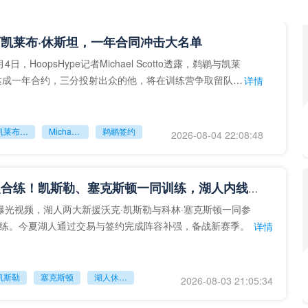
凯莱布·休斯坦，一年合同冲击大名单
日，HoopsHype记者Michael Scotto透露，鹈鹕与凯莱
达成一年合约，三分投射出众的他，将在训练营争取留队机
详情
凯莱布‑休斯坦
Michael Scotto
鹈鹕签约
2026-08-04 22:08:48
湖人新援合练！凯斯勒、塞克斯顿一同训练，湖人内线补强成型
曝光视频，湖人两大新援沃克·凯斯勒与科林·塞克斯顿一同参
练。今夏湖人通过交易与签约完成阵容补强，备战新赛季。
详情
凯斯勒
塞克斯顿
湖人休赛期引援
2026-08-03 21:05:34