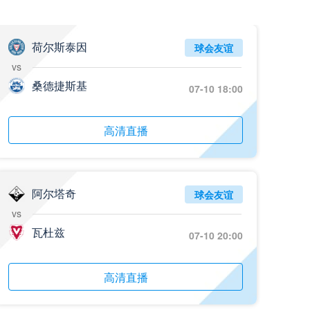
07月26日 百威·华兴_全场录像回放
标签
比赛录像
足球
荷尔斯泰因
球会友谊
vs
07月26日 中国澳门千叶_全场录像回放
桑德捷斯基
07-10 18:00
标签
比赛录像
足球
07月26日 中国香港碧波联_全场录像回放
高清直播
标签
比赛录像
足球
07月26日 肇庆立讯_全场录像回放
标签
比赛录像
足球
阿尔塔奇
球会友谊
vs
07月26日 佛山维京_全场录像回放
瓦杜兹
07-10 20:00
标签
比赛录像
足球
07月26日 友谊赛-阿尔伯特破门_全场录像回放
高清直播
标签
比赛集锦
多特蒙德