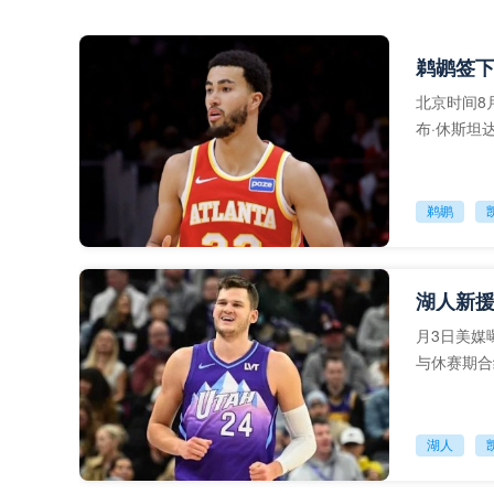
鹈鹕签下
北京时间8月4
布·休斯坦
会，
鹈鹕
月3日美媒
与休赛期合
湖人