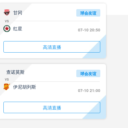
07月26日 18名小将登场！拜仁1-2德丙球队韦恩_全场录像回放
甘冈
标签
比赛集锦
拜仁慕尼黑
球会友谊
vs
07月26日 AC米兰2-2凯尔特人_全场录像回放
红星
07-10 20:50
标签
比赛集锦
AC米兰
07月25日 云东海街道_全场录像回放
高清直播
标签
比赛录像
足球
07月25日 美的薪火_全场录像回放
查诺莫斯
球会友谊
标签
比赛录像
足球
vs
伊尼胡列斯
07月25日 藝品高國際_全场录像回放
07-10 21:00
标签
比赛录像
足球
高清直播
07月25日 大塘控股_全场录像回放
标签
比赛录像
足球