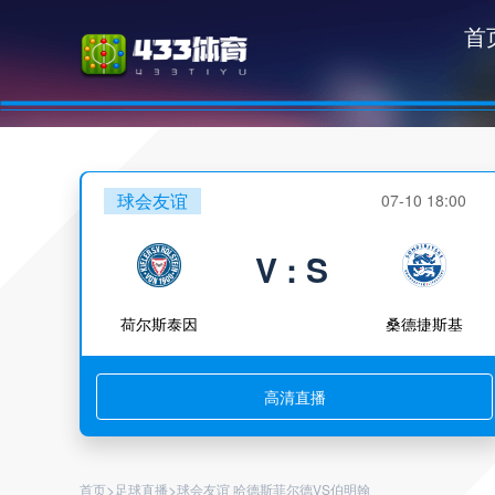
首
球会友谊
07-10 18:00
V : S
荷尔斯泰因
桑德捷斯基
高清直播
>
>
首页
足球直播
球会友谊 哈德斯菲尔德VS伯明翰