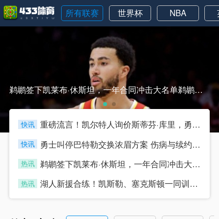
所有联赛
世界杯
NBA
鹈鹕签下凯莱布·休斯坦，一年合同冲击大名单鹈鹕签下凯莱布·休斯坦，一年合同冲击大名单
重磅流言！凯尔特人询价斯蒂芬·库里，勇士明确无意交易队魂
快讯
four
勇士叫停巴特勒交换浓眉方案 伤病与续约问题成为关键阻碍
快讯
four
鹈鹕签下凯莱布·休斯坦，一年合同冲击大名单
热讯
four
湖人新援合练！凯斯勒、塞克斯顿一同训练，湖人内线补强成型
热讯
four